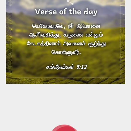
Verse of the day
யெகோவாவே, நீர் நீதிமானை
ஆசீர்வதித்து, கருணை என்னும்
கேடகத்தினால் அவனைச் சூழ்ந்து
கொள்ளுவீர்.
சங்கீதங்கள் 5:12